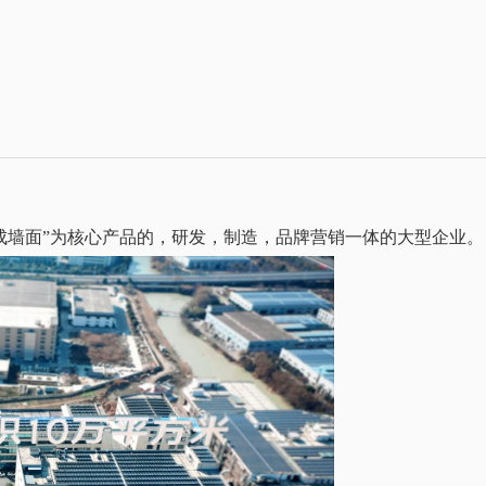
墙面”为核心产品的，研发，制造，品牌营销一体的大型企业。