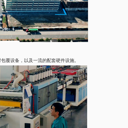
包覆设备，以及一流的配套硬件设施。