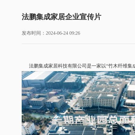
法鹏集成家居企业宣传片
发布时间：
2024-06-24 09:26
法鹏集成家居科技有限公司是一家以“竹木纤维集成