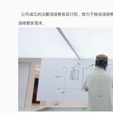
公司成立的法鹏顶墙整装设计院，致力于推动顶墙整
顶墙整装需求。